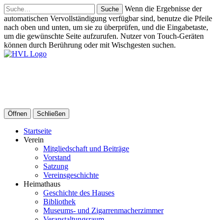
Suche
Wenn die Ergebnisse der
automatischen Vervollständigung verfügbar sind, benutze die Pfeile
nach oben und unten, um sie zu überprüfen, und die Eingabetaste,
um die gewünschte Seite aufzurufen. Nutzer von Touch-Geräten
können durch Berührung oder mit Wischgesten suchen.
Heimatverein Lesum
Stadtteilverein für Burgdamm, Burg-Grambke, Lesum, St. Magnus
und das Werderland
Öffnen
Schließen
Startseite
Verein
Mitgliedschaft und Beiträge
Vorstand
Satzung
Vereinsgeschichte
Heimathaus
Geschichte des Hauses
Bibliothek
Museums- und Zigarrenmacherzimmer
Veranstaltungsraum