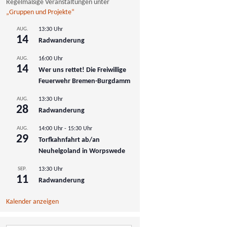
Regelmäßige Veranstaltungen unter
„Gruppen und Projekte“
AUG.
13:30 Uhr
14
Radwanderung
AUG.
16:00 Uhr
14
Wer uns rettet! Die Freiwillige
Feuerwehr Bremen-Burgdamm
AUG.
13:30 Uhr
28
Radwanderung
AUG.
14:00 Uhr
-
15:30 Uhr
29
Torfkahnfahrt ab/an
Neuhelgoland in Worpswede
SEP.
13:30 Uhr
11
Radwanderung
Kalender anzeigen