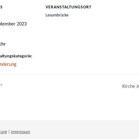
LS
VERANSTALTUNGSORT
Lesumbrücke
ptember 2023
Uhr
altungskategorie:
nderung
g“
Kirche J
rung
|
Impressum