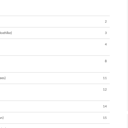
2
Boehlke)
3
4
8
ees)
11
12
14
nn)
15