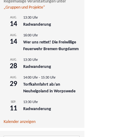
Regelmäßige Veranstaltungen unter
„Gruppen und Projekte“
AUG.
13:30 Uhr
14
Radwanderung
AUG.
16:00 Uhr
14
Wer uns rettet! Die Freiwillige
Feuerwehr Bremen-Burgdamm
AUG.
13:30 Uhr
28
Radwanderung
AUG.
14:00 Uhr
-
15:30 Uhr
29
Torfkahnfahrt ab/an
Neuhelgoland in Worpswede
SEP.
13:30 Uhr
11
Radwanderung
Kalender anzeigen