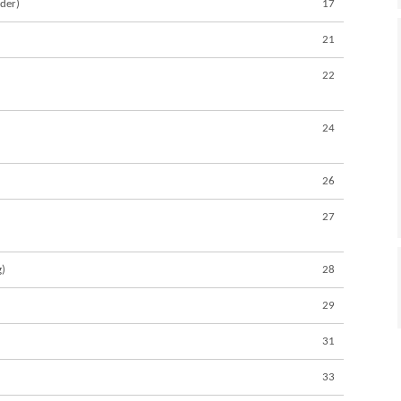
ader)
17
21
22
24
26
27
g)
28
)
29
31
33