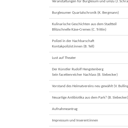
Veranstaltungen für Burglesum und umzu (J. Schr
Burglesumer Quartalschronik (K. Bergmann)
Kulinarische Geschichten aus dem Stadtteil
Blitzschnelle Käse‐Cremes (C. Trittin)
Polizei in der Nachbarschaft
Kontakpolizist:innen (B. Tell)
Lust auf Theater
Der Künstler Rudolf Hengstenberg
Sein facettenreicher Nachlass (B. Siebecker)
Vorstand des Heimatvereins neu gewählt (V. Bullin
Neuartige Antibiotika aus dem Park? (B. Siebecker
Aufnahmeantrag
Impressum und Inserent:innen