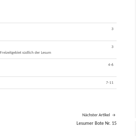
3
3
reizeitgebiet südlich der Lesum
4-6
7-11
Nächster Artikel
Lesumer Bote Nr. 15