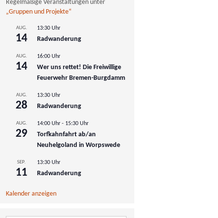
Regelmäßige Veranstaltungen unter
„Gruppen und Projekte“
AUG.
13:30 Uhr
14
Radwanderung
AUG.
16:00 Uhr
14
Wer uns rettet! Die Freiwillige
Feuerwehr Bremen-Burgdamm
AUG.
13:30 Uhr
28
Radwanderung
AUG.
14:00 Uhr
-
15:30 Uhr
29
Torfkahnfahrt ab/an
Neuhelgoland in Worpswede
SEP.
13:30 Uhr
11
Radwanderung
Kalender anzeigen