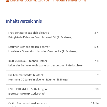
Lesumer Bote Nr. 19: PDF in neuem Fenster öffnen
Inhaltsverzeichnis
Frau Senatorin gab sich die Ehre
3-4
Bringfriede Kahrs zu Besuch beim HVL (R. Matzner)
Lesumer Betriebe stellen sich vor
5-6
Haselein – Glaserei u. Haus der Geschenke (R. Matzner)
Im Blickwinkel: Stephan Hafner
7-8
Leiter des Seniorenwohnparks an der Lesum (P. Gedaschke)
Die Lesumer Stadtbibliothek
9
Nunmehr 30 Jahre in eigenen Räumen (I. Breger)
HVL – INTERNET – Mitteilungen
10
Erste Kontakte (P. Gedaschke)
Gräfin Emma – einmal anders –
11-14