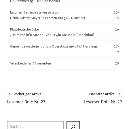
Ein Sommertag … (H. Gedaschke)
Lesumer Betriebe stellen sich vor
13-
Firma Gustav Meyer in Bremen-Burg (R. Matzner)
15
Plattdeutsche Ecke
16
„De Mann in’n Maand“ von Erwin Meissner (Redaktion)
Gemeindevorsteher contra Oberstaatsanwalt (J. Hennings)
17-
19
Verschiedenes / Inserenten
20
Vorheriger Artikel
Nächster Artikel
Lesumer Bote Nr. 27
Lesumer Bote Nr. 29