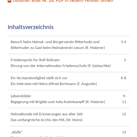
Lesumer Bote Nr. 28: PDF in neuem Fenster öffnen
Inhaltsverzeichnis
Besuch beim Heimat- und Bürgerverein Ritterhude und
3-4
Ritterhuder zu Gast beim Heimatverein Lesum (R. Matzner)
Friedenspreis für Rolf Rübsam
5
Ehrung von der Internationalen Friedensschule (P. Gedaschke)
Ein Vorstandsmitglied stellt sich vor
6-8
Ein Interview mit Heinz-Alfred Bortmann (F. Augustin)
Lebensbilder
9-
Begegnung mit Brigitte und Jutta Kulenkampff (R. Matzner)
11
Heimatkunde mit Erinnerungen aus alter Zeit
12
Das umfangreiche Archiv des HVL (W. Hoins)
„Idylle“
12