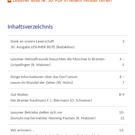
Lesumer Bote Nr. 30: PDF in neuem Fenster öffnen
Inhaltsverzeichnis
Dank an unsere Leserschaft
3
30. Ausgabe LESUMER BOTE (Redaktion)
Lesumer Heimatfreunde besuchten die Moschee in Bremen-
4 –
Gröpelingen (R. Matzner)
5
Einige Informationen über das Dorf Lesum
6 –
Lesum im Wandel der Zeiten (W. Hoins)
7
Gut Weilen
8-9
Der Bremer Kaufmann F. L. Biermann (O. Schoener)
Lesumer Betriebe stellen sich vor
10-
Domuhrmachermeister Henning Paulsen (R. Matzner)
12
Wir erinnern…
13-