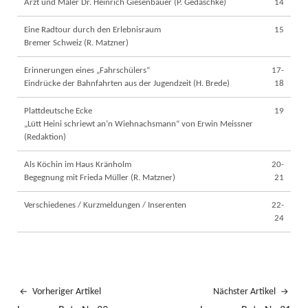
Arzt und Maler Dr. Heinrich Giesenbauer (P. Gedaschke)
14
Eine Radtour durch den Erlebnisraum
15
Bremer Schweiz (R. Matzner)
Erinnerungen eines „Fahrschülers“
17-
Eindrücke der Bahnfahrten aus der Jugendzeit (H. Brede)
18
Plattdeutsche Ecke
19
„Lütt Heini schriewt an’n Wiehnachsmann“ von Erwin Meissner
(Redaktion)
Als Köchin im Haus Kränholm
20-
Begegnung mit Frieda Müller (R. Matzner)
21
Verschiedenes / Kurzmeldungen / Inserenten
22-
24
Vorheriger Artikel
Nächster Artikel