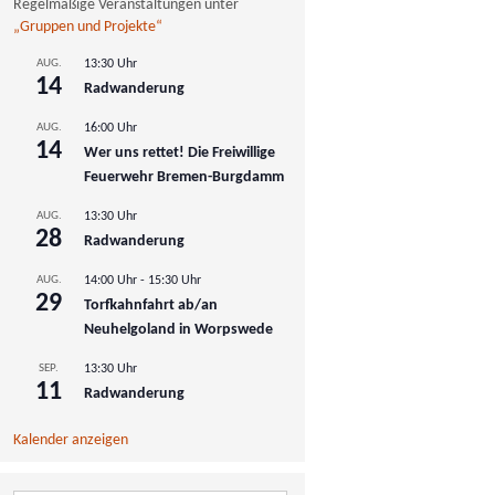
Regelmäßige Veranstaltungen unter
„Gruppen und Projekte“
AUG.
13:30 Uhr
14
Radwanderung
AUG.
16:00 Uhr
14
Wer uns rettet! Die Freiwillige
Feuerwehr Bremen-Burgdamm
AUG.
13:30 Uhr
28
Radwanderung
AUG.
14:00 Uhr
-
15:30 Uhr
29
Torfkahnfahrt ab/an
Neuhelgoland in Worpswede
SEP.
13:30 Uhr
11
Radwanderung
Kalender anzeigen