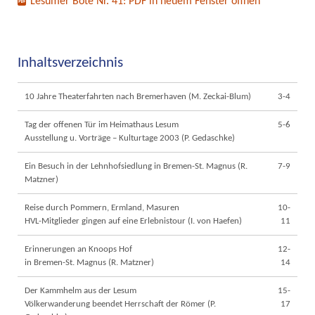
Lesumer Bote Nr. 41: PDF in neuem Fenster öffnen
Inhaltsverzeichnis
10 Jahre Theaterfahrten nach Bremerhaven (M. Zeckai-Blum)
3-4
Tag der offenen Tür im Heimathaus Lesum
5-6
Ausstellung u. Vorträge – Kulturtage 2003 (P. Gedaschke)
Ein Besuch in der Lehnhofsiedlung in Bremen-St. Magnus (R.
7-9
Matzner)
Reise durch Pommern, Ermland, Masuren
10-
HVL-Mitglieder gingen auf eine Erlebnistour (I. von Haefen)
11
Erinnerungen an Knoops Hof
12-
in Bremen-St. Magnus (R. Matzner)
14
Der Kammhelm aus der Lesum
15-
Völkerwanderung beendet Herrschaft der Römer (P.
17