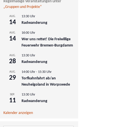
Regelmäßige Veranstaltungen unter
„Gruppen und Projekte“
AUG.
13:30 Uhr
14
Radwanderung
AUG.
16:00 Uhr
14
Wer uns rettet! Die Freiwillige
Feuerwehr Bremen-Burgdamm
AUG.
13:30 Uhr
28
Radwanderung
AUG.
14:00 Uhr
-
15:30 Uhr
29
Torfkahnfahrt ab/an
Neuhelgoland in Worpswede
SEP.
13:30 Uhr
11
Radwanderung
Kalender anzeigen