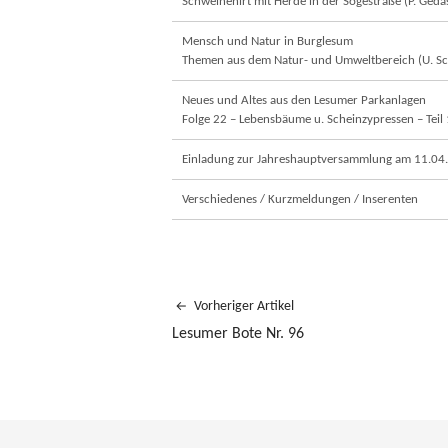
Schweinehirt mit Herde in der Sögestraße (P. Geda
Mensch und Natur in Burglesum
Themen aus dem Natur- und Umweltbereich (U. S
Neues und Altes aus den Lesumer Parkanlagen
Folge 22 – Lebensbäume u. Scheinzypressen – Teil
Einladung zur Jahreshauptversammlung am 11.04
Verschiedenes / Kurzmeldungen / Inserenten
Vorheriger Artikel
Lesumer Bote Nr. 96