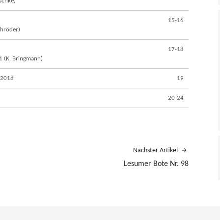
schke)
15-16
chröder)
17-18
 1 (K. Bringmann)
.2018
19
20-24
Nächster Artikel
Lesumer Bote Nr. 98