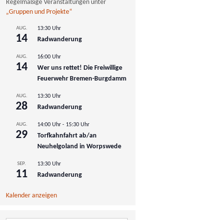
Regelmäßige Veranstaltungen unter
„Gruppen und Projekte“
AUG.
13:30 Uhr
14
Radwanderung
AUG.
16:00 Uhr
14
Wer uns rettet! Die Freiwillige
Feuerwehr Bremen-Burgdamm
AUG.
13:30 Uhr
28
Radwanderung
AUG.
14:00 Uhr
-
15:30 Uhr
29
Torfkahnfahrt ab/an
Neuhelgoland in Worpswede
SEP.
13:30 Uhr
11
Radwanderung
Kalender anzeigen