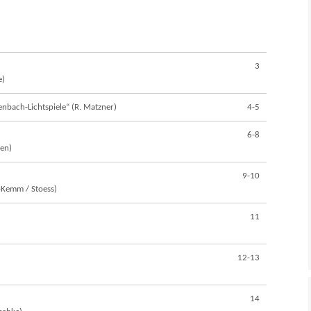
3
e)
nbach-Lichtspiele“ (R. Matzner)
4-5
6-8
sen)
9-10
-Kemm / Stoess)
11
12-13
14