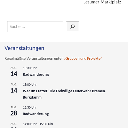
Lesumer Marktplatz
Wenn die Ergebnisse der automatischen Vervollständigung verfüg
Veranstaltungen
Regelmäßige Veranstaltungen unter
„Gruppen und Projekte“
AUG.
13:30 Uhr
14
Radwanderung
AUG.
16:00 Uhr
14
Wer uns rettet! Die Freiwillige Feuerwehr Bremen-
Burgdamm
AUG.
13:30 Uhr
28
Radwanderung
AUG.
14:00 Uhr
-
15:30 Uhr