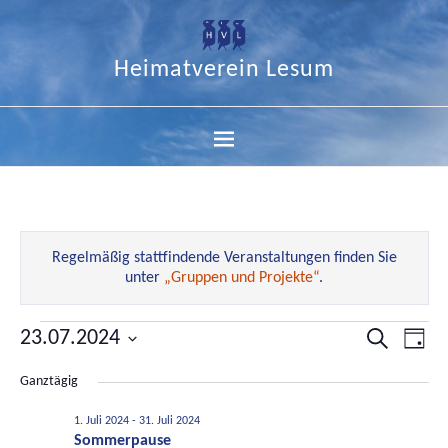
Heimatverein Lesum
Regelmäßig stattfindende Veranstaltungen finden Sie
unter
„Gruppen und Projekte“
.
23.07.2024
Veranstal
Ver
Suche
Tag
Datum
Suche
Ans
Ganztägig
wählen.
und
Nav
Ansichten
1. Juli 2024
-
31. Juli 2024
Sommerpause