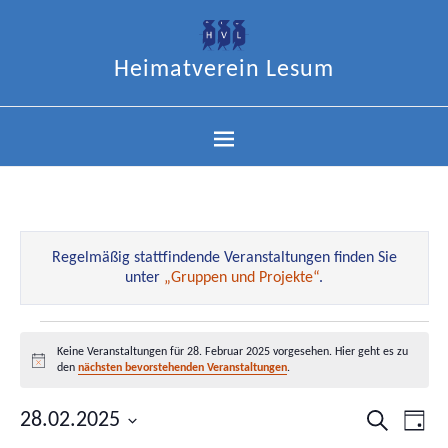
Heimatverein Lesum
Regelmäßig stattfindende Veranstaltungen finden Sie
unter
„Gruppen und Projekte“
.
Keine Veranstaltungen für 28. Februar 2025 vorgesehen. Hier geht es zu
Hinweis
den
nächsten bevorstehenden Veranstaltungen
.
28.02.2025
Veranstal
Ver
Suche
Tag
Datum