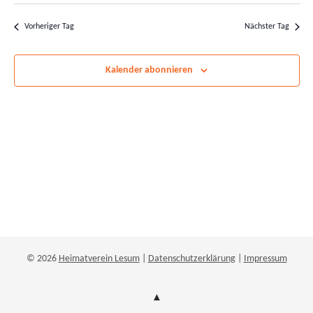
Suche
Ans
wählen.
und
Nav
Vorheriger Tag
Nächster Tag
Ansichten
Navigatio
Kalender abonnieren
© 2026
Heimatverein Lesum
|
Datenschutzerklärung
|
Impressum