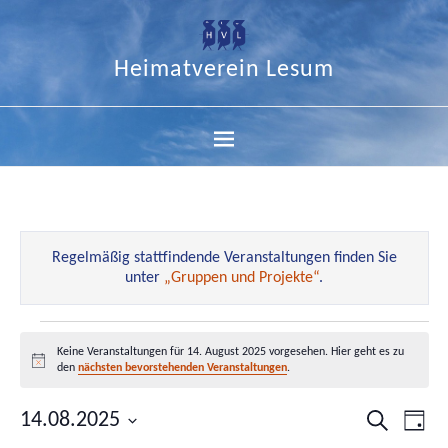
Heimatverein Lesum
Regelmäßig stattfindende Veranstaltungen finden Sie
unter
„Gruppen und Projekte“
.
Keine Veranstaltungen für 14. August 2025 vorgesehen. Hier geht es zu
Hinweis
den
nächsten bevorstehenden Veranstaltungen
.
14.08.2025
Veranstal
Ver
Suche
Tag
Datum