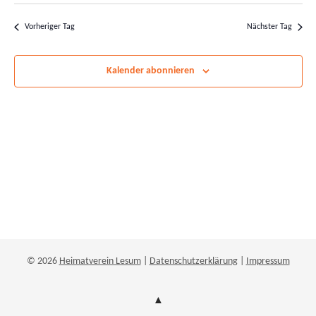
Suche
Ans
wählen.
und
Nav
Vorheriger Tag
Nächster Tag
Ansichten
Navigatio
Kalender abonnieren
© 2026
Heimatverein Lesum
|
Datenschutzerklärung
|
Impressum