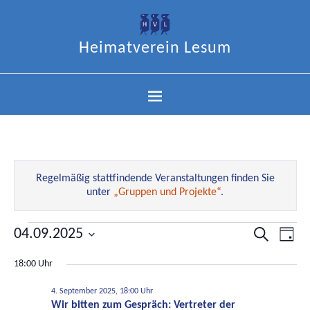
Heimatverein Lesum
Regelmäßig stattfindende Veranstaltungen finden Sie
unter
„Gruppen und Projekte“
.
04.09.2025
Veranstal
Ver
Suche
Tag
Datum
Suche
Ans
18:00 Uhr
wählen.
und
Nav
Ansichten
4. September 2025, 18:00 Uhr
Wir bitten zum Gespräch: Vertreter der