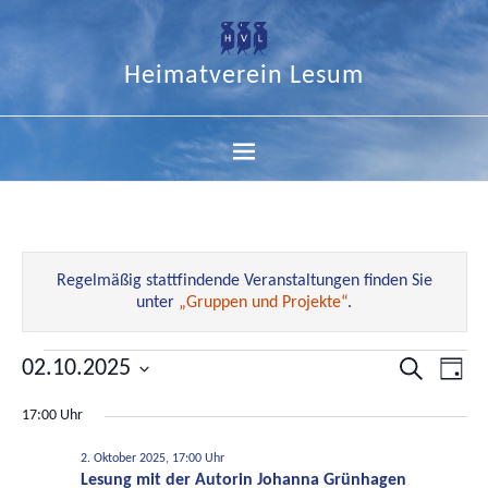
Heimatverein Lesum
Regelmäßig stattfindende Veranstaltungen finden Sie
unter
„Gruppen und Projekte“
.
02.10.2025
Veranstal
Ver
Suche
Tag
Datum
Suche
Ans
17:00 Uhr
wählen.
und
Nav
Ansichten
2. Oktober 2025, 17:00 Uhr
Lesung mit der Autorin Johanna Grünhagen