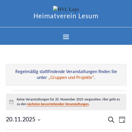
Heimatverein Lesum
Regelmäßig stattfindende Veranstaltungen finden Sie
unter
„Gruppen und Projekte“
.
Keine Veranstaltungen für 20. November 2025 vorgesehen. Hier geht es
Hinweis
zu den
nächsten bevorstehenden Veranstaltungen
.
20.11.2025
Veranstal
Ver
Suche
Tag
Datum
Suche
Ans