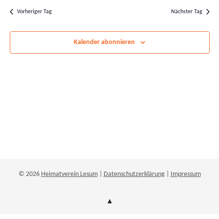
wählen.
und
Nav
Vorheriger Tag
Nächster Tag
Ansichten
Navigatio
Kalender abonnieren
© 2026
Heimatverein Lesum
|
Datenschutzerklärung
|
Impressum