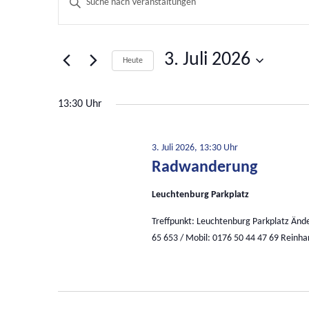
Schlüsselwort
Suche
eingeben.
und
Suche
nach
Ansichten,
3. Juli 2026
Veranstaltungen
Heute
Navigation
Schlüsselwort.
Datum
wählen.
13:30 Uhr
3. Juli 2026, 13:30 Uhr
Radwanderung
Leuchtenburg Parkplatz
Treffpunkt: Leuchtenburg Parkplatz Änd
65 653 / Mobil: 0176 50 44 47 69 Reinh