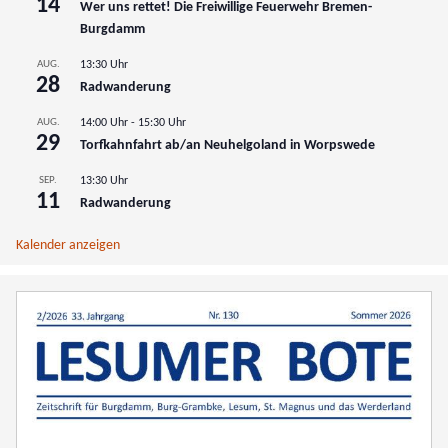
14
Wer uns rettet! Die Freiwillige Feuerwehr Bremen-
Burgdamm
AUG.
13:30 Uhr
28
Radwanderung
AUG.
14:00 Uhr
-
15:30 Uhr
29
Torfkahnfahrt ab/an Neuhelgoland in Worpswede
SEP.
13:30 Uhr
11
Radwanderung
Kalender anzeigen