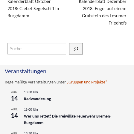
Kalenderblatt Oktober
Kalenderblatt Dezember
2018: Giebel-Segelschiff in
2018: Engel auf einem
Burgdamm
Grabstein des Lesumer
Friedhofs
Wenn die Ergebnisse der automatischen Vervollständigung verfüg
Veranstaltungen
Regelmäßige Veranstaltungen unter
„Gruppen und Projekte“
AUG.
13:30 Uhr
14
Radwanderung
AUG.
16:00 Uhr
14
Wer uns rettet! Die Freiwillige Feuerwehr Bremen-
Burgdamm
AUG.
13:30 Uhr