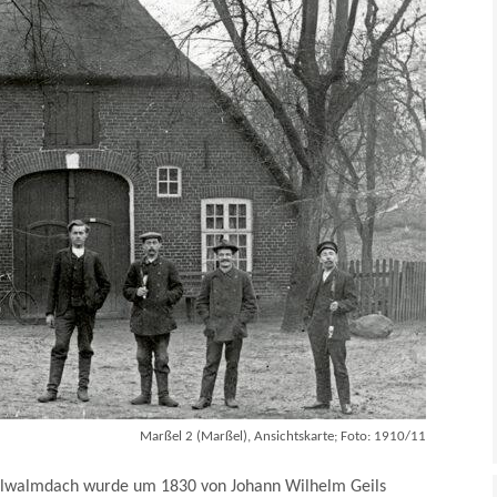
Marßel 2 (Marßel), Ansichtskarte; Foto: 1910/11
ppelwalmdach wurde um 1830 von Johann Wilhelm Geils