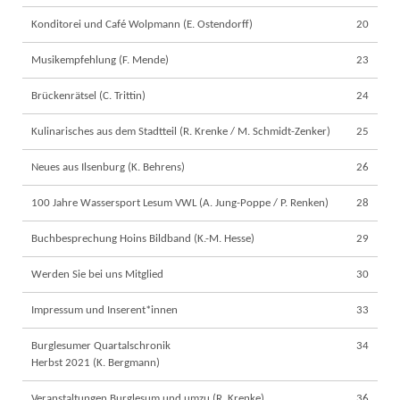
Konditorei und Café Wolpmann (E. Ostendorff)
20
Musikempfehlung (F. Mende)
23
Brückenrätsel (C. Trittin)
24
Kulinarisches aus dem Stadtteil (R. Krenke / M. Schmidt-Zenker)
25
Neues aus Ilsenburg (K. Behrens)
26
100 Jahre Wassersport Lesum VWL (A. Jung-Poppe / P. Renken)
28
Buchbesprechung Hoins Bildband (K.-M. Hesse)
29
Werden Sie bei uns Mitglied
30
Impressum und Inserent*innen
33
Burglesumer Quartalschronik
34
Herbst 2021 (K. Bergmann)
Veranstaltungen Burglesum und umzu (R. Krenke)
36