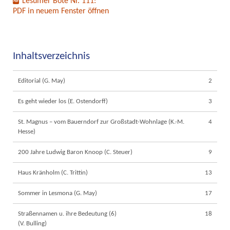
Lesumer Bote Nr. 111:
PDF in neuem Fenster öffnen
Inhaltsverzeichnis
Editorial (G. May)
2
Es geht wieder los (E. Ostendorff)
3
St. Magnus – vom Bauerndorf zur Großstadt-Wohnlage (K.-M.
4
Hesse)
200 Jahre Ludwig Baron Knoop (C. Steuer)
9
Haus Kränholm (C. Trittin)
13
Sommer in Lesmona (G. May)
17
Straßennamen u. ihre Bedeutung (6)
18
(V. Bulling)