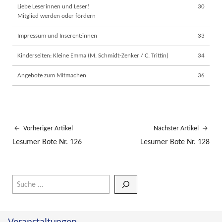
Liebe Leserinnen und Leser!
30
Mitglied werden oder fördern
Impressum und Inserent:innen
33
Kinderseiten: Kleine Emma (M. Schmidt‐Zenker / C. Trittin)
34
Angebote zum Mitmachen
36
Vorheriger Artikel
Nächster Artikel
Lesumer Bote Nr. 126
Lesumer Bote Nr. 128
Wenn die Ergebnisse der automatischen Vervollständigung verfüg