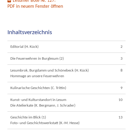
Lesumer Bote Nr. 127:
PDF in neuem Fenster öffnen
Inhaltsverzeichnis
Editorial (H. Kück)
2
Die Feuerwehren in Burglesum (2)
3
Lesumbrok, Burgdamm und Schönebeck (H. Kück)
8
Hommage an unsere Feuerwehren
Kulinarische Geschichten (C. Trittin)
9
Kunst‐ und Kulturstandort in Lesum
10
Die Atelierkate (K. Bergmann, J. Schrader)
Geschichte im Blick (1)
13
Foto‐ und Geschichtswerkstatt (K.‐M. Hesse)