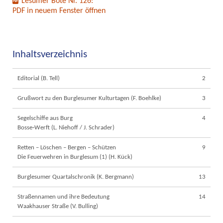
Lesumer Bote Nr. 126:
PDF in neuem Fenster öffnen
Inhaltsverzeichnis
Editorial (B. Tell)
2
Grußwort zu den Burglesumer Kulturtagen (F. Boehlke)
3
Segelschiffe aus Burg
4
Bosse‐Werft (L. Niehoff / J. Schrader)
Retten – Löschen – Bergen – Schützen
9
Die Feuerwehren in Burglesum (1) (H. Kück)
Burglesumer Quartalschronik (K. Bergmann)
13
Straßennamen und ihre Bedeutung
14
Waakhauser Straße (V. Bulling)