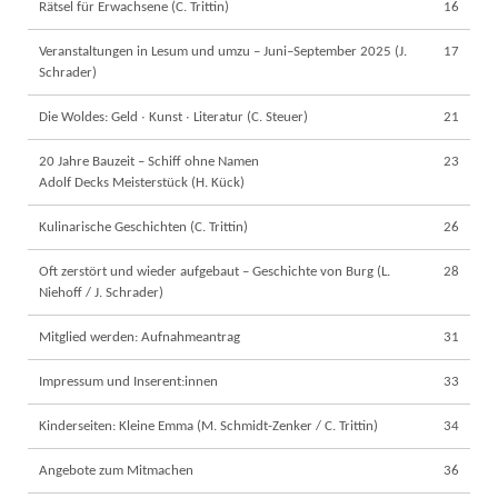
Rätsel für Erwachsene (C. Trittin)
16
Veranstaltungen in Lesum und umzu – Juni–September 2025 (J.
17
Schrader)
Die Woldes: Geld ∙ Kunst ∙ Literatur (C. Steuer)
21
20 Jahre Bauzeit – Schiff ohne Namen
23
Adolf Decks Meisterstück (H. Kück)
Kulinarische Geschichten (C. Trittin)
26
Oft zerstört und wieder aufgebaut – Geschichte von Burg (L.
28
Niehoff / J. Schrader)
Mitglied werden: Aufnahmeantrag
31
Impressum und Inserent:innen
33
Kinderseiten: Kleine Emma (M. Schmidt-Zenker / C. Trittin)
34
Angebote zum Mitmachen
36