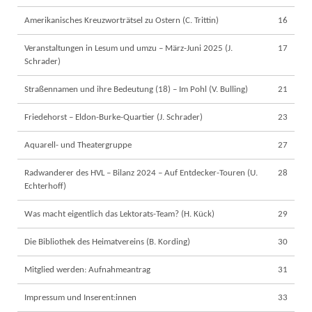
Amerikanisches Kreuzworträtsel zu Ostern (C. Trittin)
16
Veranstaltungen in Lesum und umzu – März-Juni 2025 (J.
17
Schrader)
Straßennamen und ihre Bedeutung (18) – Im Pohl (V. Bulling)
21
Friedehorst – Eldon-Burke-Quartier (J. Schrader)
23
Aquarell- und Theatergruppe
27
Radwanderer des HVL – Bilanz 2024 – Auf Entdecker-Touren (U.
28
Echterhoff)
Was macht eigentlich das Lektorats-Team? (H. Kück)
29
Die Bibliothek des Heimatvereins (B. Kording)
30
Mitglied werden: Aufnahmeantrag
31
Impressum und Inserent:innen
33