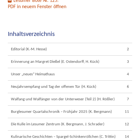
Lesumer Bote Nr. 125:
PDF in neuem Fenster öffnen
Inhaltsverzeichnis
Editorial (K.-M. Hesse)
2
Erinnerung an Margret Dießel (E. Ostendorff, H. Kück)
3
Unser „neues“ Heimathaus
4
Neujahrsempfang und Tag der offenen Tür (H. Kück)
6
Walfang und Walfänger von der Unterweser (Teil 2) (H. Rößler)
7
Burglesumer Quartalschronik – Frühjahr 2025 (K. Bergmann)
11
Die Kulle im Lesumer Zentrum (K. Bergmann, J. Schrader)
12
Kulinarische Geschichten – Spargel-Schinkenröllchen (C. Trittin)
14