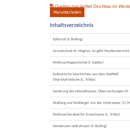
Quellen zum Artikel
Deichbau im Werder
Herunterladen
Inhaltsverzeichnis
Editorial (V. Bulling)
Grundschule St. Magnus: So geht Musikunterricht 
Weihnachtsgeschichte (I. Saidler)
Kulinarische Geschichten aus dem Stadtteil
Ohje‐Dufröhliche (C. Trittin)
Sanierung des Heimathauses: Überraschungen (H.
Walfang und Walfänger von der Unterweser (1) (H
Weihnachtsrätsel für Erwachsene (C. Trittin)
Gemeinsam statt einsam (V. Bulling)