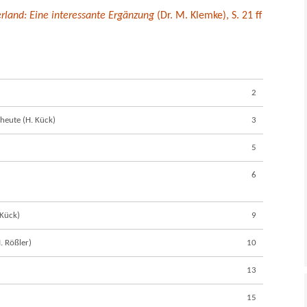
land: Eine interessante Ergänzung
(Dr. M. Klemke), S. 21 ff
2
heute (H. Kück)
3
5
6
 Kück)
9
. Rößler)
10
13
15