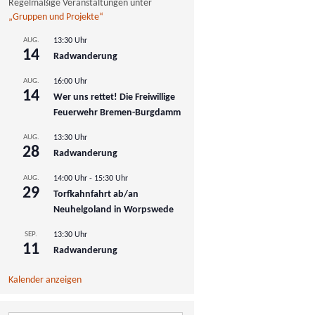
Regelmäßige Veranstaltungen unter
„Gruppen und Projekte“
AUG.
13:30 Uhr
14
Radwanderung
AUG.
16:00 Uhr
14
Wer uns rettet! Die Freiwillige
Feuerwehr Bremen-Burgdamm
AUG.
13:30 Uhr
28
Radwanderung
AUG.
14:00 Uhr
-
15:30 Uhr
29
Torfkahnfahrt ab/an
Neuhelgoland in Worpswede
SEP.
13:30 Uhr
11
Radwanderung
Kalender anzeigen