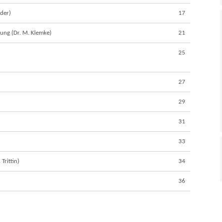
der)
17
ung (Dr. M. Klemke)
21
25
27
29
31
33
Trittin)
34
36