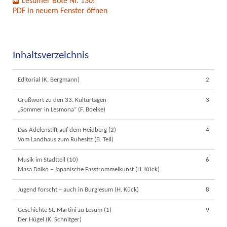
Lesumer Bote Nr. 130:
PDF in neuem Fenster öffnen
Inhaltsverzeichnis
Editorial (K. Bergmann)
2
Grußwort zu den 33. Kulturtagen
3
„Sommer in Lesmona“ (F. Boelke)
Das Adelenstift auf dem Heidberg (2)
4
Vom Landhaus zum Ruhesitz (B. Tell)
Musik im Stadtteil (10)
6
Masa Daiko – Japanische Fasstrommelkunst (H. Kück)
Jugend forscht – auch in Burglesum (H. Kück)
8
Geschichte St. Martini zu Lesum (1)
9
Der Hügel (K. Schnitger)