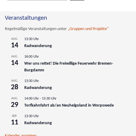
Wenn die Ergebnisse der automatischen Vervollständigung verfüg
Veranstaltungen
Regelmäßige Veranstaltungen unter
„Gruppen und Projekte“
AUG.
13:30 Uhr
14
Radwanderung
AUG.
16:00 Uhr
14
Wer uns rettet! Die Freiwillige Feuerwehr Bremen-
Burgdamm
AUG.
13:30 Uhr
28
Radwanderung
AUG.
14:00 Uhr
-
15:30 Uhr
29
Torfkahnfahrt ab/an Neuhelgoland in Worpswede
SEP.
13:30 Uhr
11
Radwanderung
Kalender anzeigen