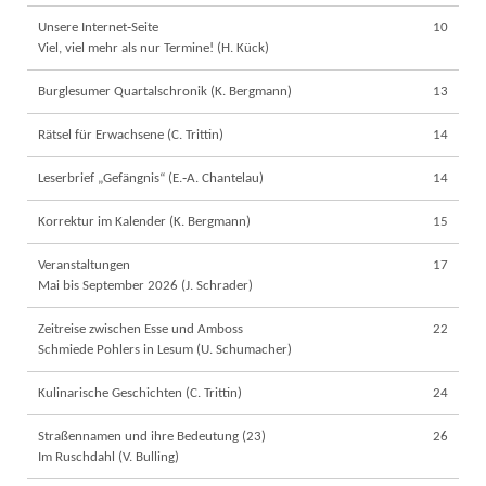
Unsere Internet‐Seite
10
Viel, viel mehr als nur Termine! (H. Kück)
Burglesumer Quartalschronik (K. Bergmann)
13
Rätsel für Erwachsene (C. Trittin)
14
Leserbrief „Gefängnis“ (E.‐A. Chantelau)
14
Korrektur im Kalender (K. Bergmann)
15
Veranstaltungen
17
Mai bis September 2026 (J. Schrader)
Zeitreise zwischen Esse und Amboss
22
Schmiede Pohlers in Lesum (U. Schumacher)
Kulinarische Geschichten (C. Trittin)
24
Straßennamen und ihre Bedeutung (23)
26
Im Ruschdahl (V. Bulling)