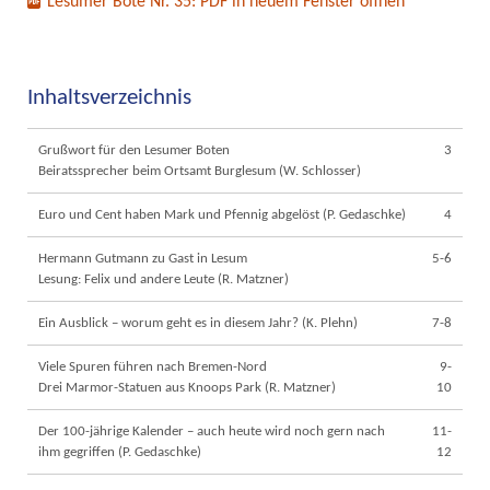
Lesumer Bote Nr. 35: PDF in neuem Fenster öffnen
Inhaltsverzeichnis
Grußwort für den Lesumer Boten
3
Beiratssprecher beim Ortsamt Burglesum (W. Schlosser)
Euro und Cent haben Mark und Pfennig abgelöst (P. Gedaschke)
4
Hermann Gutmann zu Gast in Lesum
5-6
Lesung: Felix und andere Leute (R. Matzner)
Ein Ausblick – worum geht es in diesem Jahr? (K. Plehn)
7-8
Viele Spuren führen nach Bremen-Nord
9-
Drei Marmor-Statuen aus Knoops Park (R. Matzner)
10
Der 100-jährige Kalender – auch heute wird noch gern nach
11-
ihm gegriffen (P. Gedaschke)
12