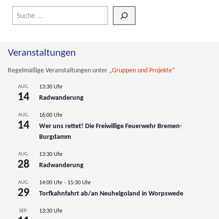
Wenn die Ergebnisse der automatischen Vervollständigung verfüg
Veranstaltungen
Regelmäßige Veranstaltungen unter
„Gruppen und Projekte“
AUG.
13:30 Uhr
14
Radwanderung
AUG.
16:00 Uhr
14
Wer uns rettet! Die Freiwillige Feuerwehr Bremen-
Burgdamm
AUG.
13:30 Uhr
28
Radwanderung
AUG.
14:00 Uhr
-
15:30 Uhr
29
Torfkahnfahrt ab/an Neuhelgoland in Worpswede
SEP.
13:30 Uhr