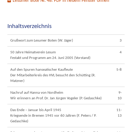
Lesumer Bote Nr. 48: PDF in neuem Fenster öffnen
Inhaltsverzeichnis
Grußwort zum Lesumer Boten (W. Jäger)
3
50 Jahre Heimatverein Lesum
4
Festakt und Programm am 24. Juni 2005 (Vorstand)
Auf den Spuren hanseatischer Kaufleute
5-8
Der Mitarbeiterkreis des HVL besucht den Schütting (R.
Matzner)
Nachruf auf Hanna von Nordheim
9-
Wir erinnern an Prof. Dr. Jan Jürgen Vogeler (P. Gedaschke)
10
Das Ende – Januar bis April 1945
11-
Kriegsende in Bremen 1945 vor 60 Jaltren (F. Peters / P.
13
Gedaschke)