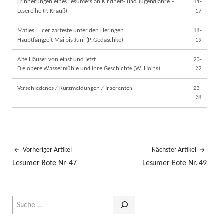
Erinnerungen eines Lesumers an Kindheit- und Jugendjahre –
14-
Lesereihe (P. Krauß)
17
Matjes … der zarteste unter den Heringen
18-
Hauptfangzeit Mai bis Juni (P. Gedaschke)
19
Alte Häuser von einst und jetzt
20-
Die obere Wassermühle und ihre Geschichte (W. Hoins)
22
Verschiedenes / Kurzmeldungen / Inserenten
23-
28
Vorheriger Artikel
Nächster Artikel
Lesumer Bote Nr. 47
Lesumer Bote Nr. 49