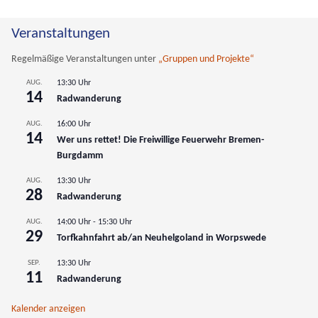
Wenn die Ergebnisse der automatischen Vervollständigung verfüg
Veranstaltungen
Regelmäßige Veranstaltungen unter
„Gruppen und Projekte“
AUG.
13:30 Uhr
14
Radwanderung
AUG.
16:00 Uhr
14
Wer uns rettet! Die Freiwillige Feuerwehr Bremen-
Burgdamm
AUG.
13:30 Uhr
28
Radwanderung
AUG.
14:00 Uhr
-
15:30 Uhr
29
Torfkahnfahrt ab/an Neuhelgoland in Worpswede
SEP.
13:30 Uhr
11
Radwanderung
Kalender anzeigen