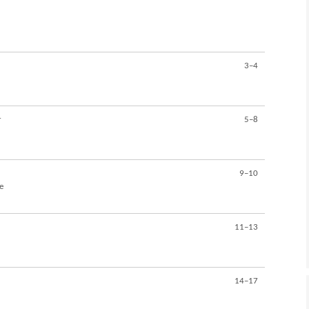
3–4
r
5–8
9–10
e
11–13
14–17