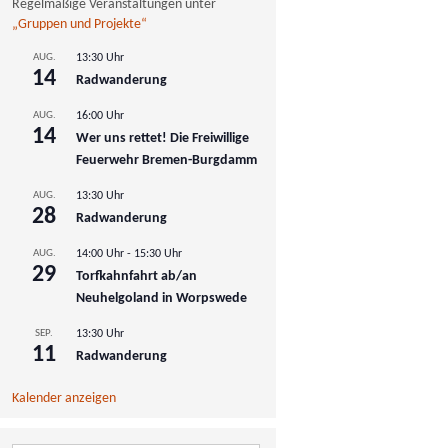
Regelmäßige Veranstaltungen unter
„Gruppen und Projekte“
AUG.
13:30 Uhr
14
Radwanderung
AUG.
16:00 Uhr
14
Wer uns rettet! Die Freiwillige
Feuerwehr Bremen-Burgdamm
AUG.
13:30 Uhr
28
Radwanderung
AUG.
14:00 Uhr
-
15:30 Uhr
29
Torfkahnfahrt ab/an
Neuhelgoland in Worpswede
SEP.
13:30 Uhr
11
Radwanderung
Kalender anzeigen