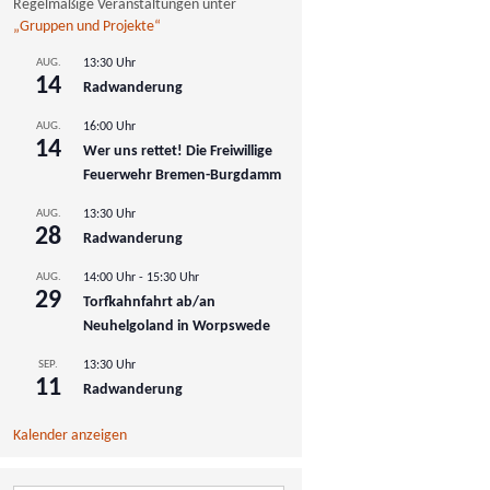
Regelmäßige Veranstaltungen unter
„Gruppen und Projekte“
AUG.
13:30 Uhr
14
Radwanderung
AUG.
16:00 Uhr
14
Wer uns rettet! Die Freiwillige
Feuerwehr Bremen-Burgdamm
AUG.
13:30 Uhr
28
Radwanderung
AUG.
14:00 Uhr
-
15:30 Uhr
29
Torfkahnfahrt ab/an
Neuhelgoland in Worpswede
SEP.
13:30 Uhr
11
Radwanderung
Kalender anzeigen