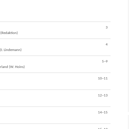
3
 (Redaktion)
4
I. Lindemann)
5–9
rland (W. Hoins)
10–11
12–13
14–15