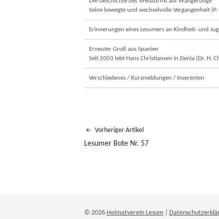
Die Geschichte des Westturms auf Wangerooge
Seine bewegte und wechselvolle Vergangenheit (P.
Erinnerungen eines Lesumers an Kindheit- und Juge
Erneuter Gruß aus Spanien
Seit 2003 lebt Hans Christiansen in Denia (Dr. H. C
Verschiedenes / Kurzmeldungen / Inserenten
Vorheriger Artikel
Lesumer Bote Nr. 57
© 2026
Heimatverein Lesum
|
Datenschutzerklä