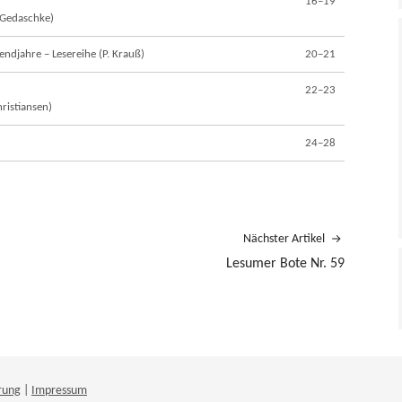
16–19
 Gedaschke)
ndjahre – Lesereihe (P. Krauß)
20–21
22–23
hristiansen)
24–28
Nächster Artikel
Lesumer Bote Nr. 59
rung
|
Impressum