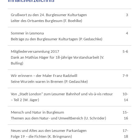
Inhaltsverzeichnis
Grußwort zu den 24. Burglesumer Kulturtagen
3
Leiter des Ortsamtes Burglesum (F. Boehlke)
Sommer in Lesmona
4
Beiträge zu den Burglesumer Kulturtagen (P. Gedaschke)
Mitgliederversammlung 2017
5-6
Dank an Mathias Häger für 18-jährige Vorstandsarbeit (V.
Bulling)
Wir erinnern – der Maler Franz Radziwill
7-9
Seine Wurzeln waren in Bremen (P. Gedaschke)
Von „Stadt London“ zum Lesumer Bahnhof und vis-à-vis retour
10-
– Teil 2 (W. Jäger)
14
Mensch und Natur in Burglesum
15-
Themen aus dem Natur- und Umweltbereich (U. Schröder)
16
Neues und Altes aus den Lesumer Parkanlagen
17-
Folge 19 – die Fichten (K. Bringmann)
18