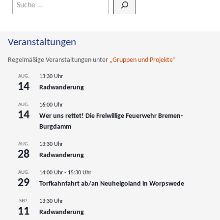
Wenn die Ergebnisse der automatischen Vervollständigung verfüg
Veranstaltungen
Regelmäßige Veranstaltungen unter
„Gruppen und Projekte“
AUG.
13:30 Uhr
14
Radwanderung
AUG.
16:00 Uhr
14
Wer uns rettet! Die Freiwillige Feuerwehr Bremen-
Burgdamm
AUG.
13:30 Uhr
28
Radwanderung
AUG.
14:00 Uhr
-
15:30 Uhr
29
Torfkahnfahrt ab/an Neuhelgoland in Worpswede
SEP.
13:30 Uhr
11
Radwanderung