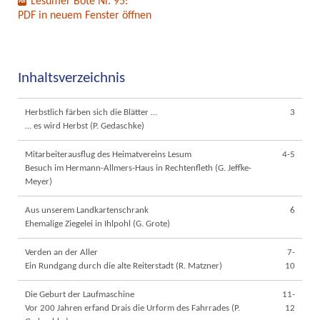
Lesumer Bote Nr. 95:
PDF in neuem Fenster öffnen
Inhaltsverzeichnis
Herbstlich färben sich die Blätter …
3
… es wird Herbst (P. Gedaschke)
Mitarbeiterausflug des Heimatvereins Lesum
4-5
Besuch im Hermann-Allmers-Haus in Rechtenfleth (G. Jeffke-
Meyer)
Aus unserem Landkartenschrank
6
Ehemalige Ziegelei in Ihlpohl (G. Grote)
Verden an der Aller
7-
Ein Rundgang durch die alte Reiterstadt (R. Matzner)
10
Die Geburt der Laufmaschine
11-
Vor 200 Jahren erfand Drais die Urform des Fahrrades (P.
12