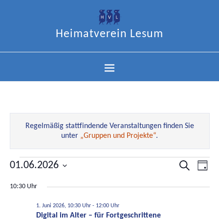
Heimatverein Lesum
Regelmäßig stattfindende Veranstaltungen finden Sie
unter
„Gruppen und Projekte“
.
01.06.2026
Veranstal
Ver
Suche
Tag
Datum
Suche
Ans
10:30 Uhr
wählen.
und
Nav
Ansichten
1. Juni 2026, 10:30 Uhr
-
12:00 Uhr
Digital im Alter – für Fortgeschrittene