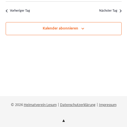
Suche
Ans
wählen.
und
Nav
Vorheriger Tag
Nächster Tag
Ansichten
Navigatio
Kalender abonnieren
© 2026
Heimatverein Lesum
|
Datenschutzerklärung
|
Impressum