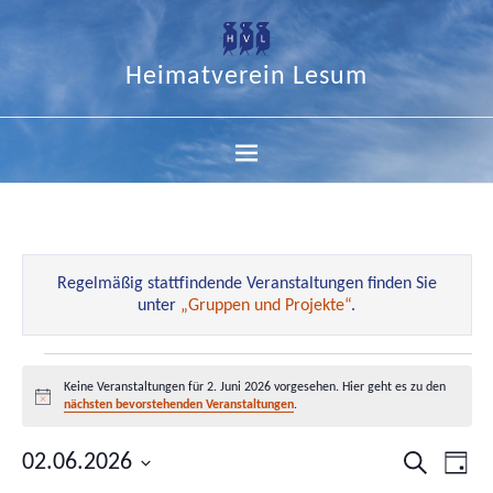
Heimatverein Lesum
Regelmäßig stattfindende Veranstaltungen finden Sie
unter
„Gruppen und Projekte“
.
Keine Veranstaltungen für 2. Juni 2026 vorgesehen. Hier geht es zu den
Hinweis
nächsten bevorstehenden Veranstaltungen
.
02.06.2026
Veranstal
Ver
Suche
Tag
Datum