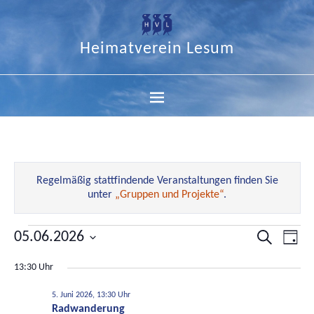
Heimatverein Lesum
Regelmäßig stattfindende Veranstaltungen finden Sie
unter
„Gruppen und Projekte“
.
05.06.2026
Veranstal
Ver
Suche
Tag
Datum
Suche
Ans
13:30 Uhr
wählen.
und
Nav
Ansichten
5. Juni 2026, 13:30 Uhr
Radwanderung