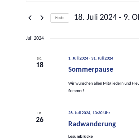
und
Suche
nach
Ansichten,
18. Juli 2024
 - 
9. O
Veranstaltungen
Heute
Navigation
Schlüsselwort.
Datum
wählen.
Juli 2024
1. Juli 2024
-
31. Juli 2024
DO.
18
Sommerpause
Wir wünschen allen Mitgliedern und Fr
Sommer!
26. Juli 2024, 13:30 Uhr
FR.
26
Radwanderung
Lesumbrücke