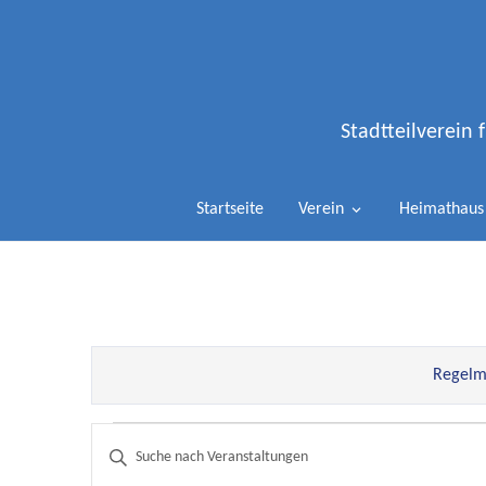
Stadtteilverein
Startseite
Verein
Heimathaus
Regelmä
Veranstaltungen
Bitte
Schlüsselwort
Suche
eingeben.