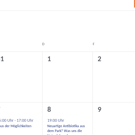
D
F
0
0
31
1
2
eranstaltungen,
Veranstaltungen,
Veranstaltu
1
0
7
8
9
eranstaltung,
Veranstaltung,
Veranstaltu
5:00 Uhr
-
17:00 Uhr
19:00 Uhr
us der Möglichkeiten
Neuartige Antibiotika aus
dem Park? Was uns die