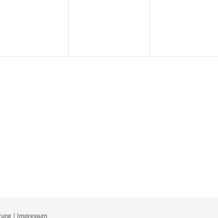
eranstaltungen,
Veranstaltungen,
Veranstaltu
rung
|
Impressum