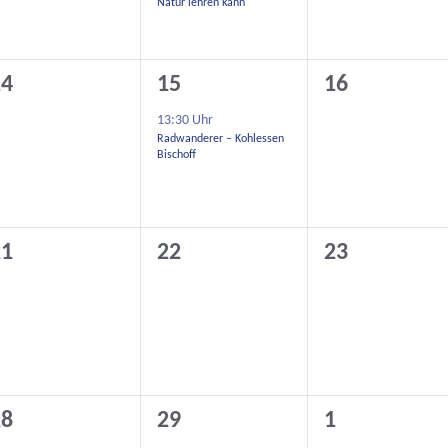
Natur lehren kann
1
0
14
15
16
eranstaltungen,
Veranstaltung,
Veranstaltu
13:30 Uhr
Radwanderer – Kohlessen
Bischoff
0
0
21
22
23
eranstaltungen,
Veranstaltungen,
Veranstaltu
0
0
28
29
1