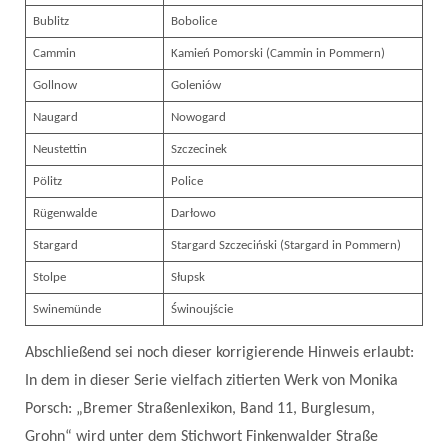
Bublitz
Bobolice
Cammin
Kamień Pomorski (Cammin in Pommern)
Gollnow
Goleniów
Naugard
Nowogard
Neustettin
Szczecinek
Pölitz
Police
Rügenwalde
Darłowo
Stargard
Stargard Szczeciński (Stargard in Pommern)
Stolpe
Słupsk
Swinemünde
Świnoujście
Abschließend sei noch dieser korrigierende Hinweis erlaubt:
In dem in dieser Serie vielfach zitierten Werk von Monika
Porsch: „Bremer Straßenlexikon, Band 11, Burglesum,
Grohn“ wird unter dem Stichwort Finkenwalder Straße