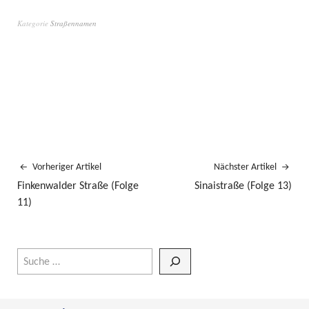
Kategorie
Straßennamen
Vorheriger Artikel
Nächster Artikel
Finkenwalder Straße (Folge
Sinaistraße (Folge 13)
11)
Wenn die Ergebnisse der automatischen Vervollständigung verfüg