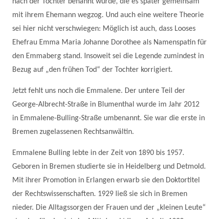
nach der Tochter benannt wurde, die es später gemeinsam
mit ihrem Ehemann wegzog. Und auch eine weitere Theorie
sei hier nicht verschwiegen: Möglich ist auch, dass Looses
Ehefrau Emma Maria Johanne Dorothee als Namenspatin für
den Emmaberg stand. Insoweit sei die Legende zumindest in
Bezug auf „den frühen Tod“ der Tochter korrigiert.
Jetzt fehlt uns noch die Emmalene. Der untere Teil der
George-Albrecht-Straße in Blumenthal wurde im Jahr 2012
in Emmalene-Bulling-Straße umbenannt. Sie war die erste in
Bremen zugelassenen Rechtsanwältin.
Emmalene Bulling lebte in der Zeit von 1890 bis 1957.
Geboren in Bremen studierte sie in Heidelberg und Detmold.
Mit ihrer Promotion in Erlangen erwarb sie den Doktortitel
der Rechtswissenschaften. 1929 ließ sie sich in Bremen
nieder. Die Alltagssorgen der Frauen und der „kleinen Leute“