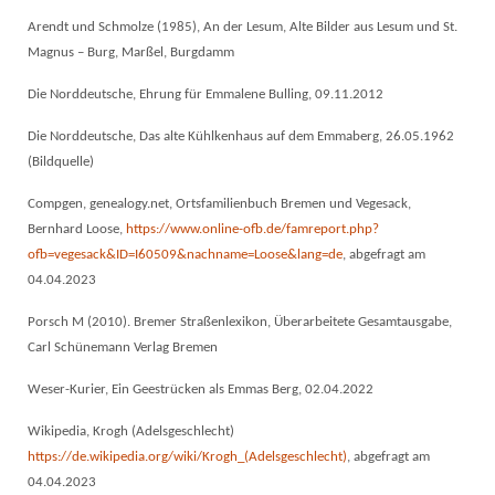
Arendt und Schmolze (1985), An der Lesum, Alte Bilder aus Lesum und St.
Magnus – Burg, Marßel, Burgdamm
Die Norddeutsche, Ehrung für Emmalene Bulling, 09.11.2012
Die Norddeutsche, Das alte Kühlkenhaus auf dem Emmaberg, 26.05.1962
(Bildquelle)
Compgen, genealogy.net, Ortsfamilienbuch Bremen und Vegesack,
Bernhard Loose,
https://www.online-ofb.de/famreport.php?
ofb=vegesack&ID=I60509&nachname=Loose&lang=de
, abgefragt am
04.04.2023
Porsch M (2010). Bremer Straßenlexikon, Überarbeitete Gesamtausgabe,
Carl Schünemann Verlag Bremen
Weser-Kurier, Ein Geestrücken als Emmas Berg, 02.04.2022
Wikipedia, Krogh (Adelsgeschlecht)
https://de.wikipedia.org/wiki/Krogh_(Adelsgeschlecht)
, abgefragt am
04.04.2023