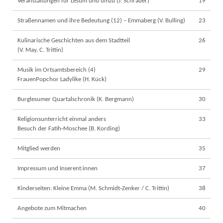
Veranstaltungen für Lesum und umzu (J. Schrader)
19
Straßennamen und ihre Bedeutung (12) – Emmaberg (V. Bulling)
23
Kulinarische Geschichten aus dem Stadtteil
26
(V. May, C. Trittin)
Musik im Ortsamtsbereich (4)
29
FrauenPopchor Ladylike (H. Kück)
Burglesumer Quartalschronik (K. Bergmann)
30
Religionsunterricht einmal anders
33
Besuch der Fatih‐Moschee (B. Kording)
Mitglied werden
35
Impressum und Inserent:innen
37
Kinderseiten: Kleine Emma (M. Schmidt‐Zenker / C. Trittin)
38
Angebote zum Mitmachen
40