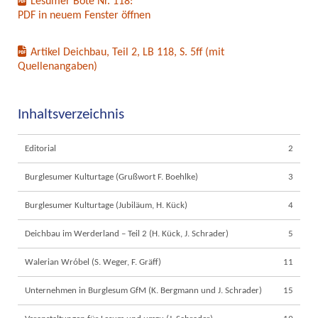
Lesumer Bote Nr. 118:
PDF in neuem Fenster öffnen
Artikel Deichbau, Teil 2, LB 118, S. 5ff (mit
Quellenangaben)
Inhaltsverzeichnis
Editorial
2
Burglesumer Kulturtage (Grußwort F. Boehlke)
3
Burglesumer Kulturtage (Jubiläum, H. Kück)
4
Deichbau im Werderland – Teil 2 (H. Kück, J. Schrader)
5
Walerian Wróbel (S. Weger, F. Gräff)
11
Unternehmen in Burglesum GfM (K. Bergmann und J. Schrader)
15