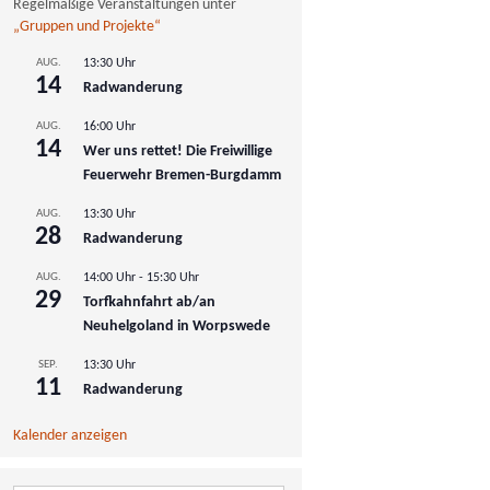
Regelmäßige Veranstaltungen unter
„Gruppen und Projekte“
AUG.
13:30 Uhr
14
Radwanderung
AUG.
16:00 Uhr
14
Wer uns rettet! Die Freiwillige
Feuerwehr Bremen-Burgdamm
AUG.
13:30 Uhr
28
Radwanderung
AUG.
14:00 Uhr
-
15:30 Uhr
29
Torfkahnfahrt ab/an
Neuhelgoland in Worpswede
SEP.
13:30 Uhr
11
Radwanderung
Kalender anzeigen