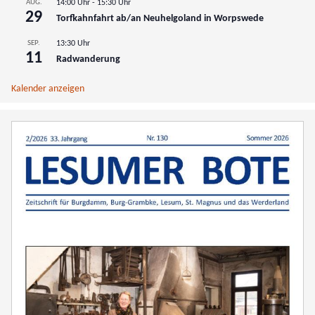
AUG.
14:00 Uhr
-
15:30 Uhr
29
Torfkahnfahrt ab/an Neuhelgoland in Worpswede
SEP.
13:30 Uhr
11
Radwanderung
Kalender anzeigen