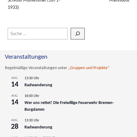
Schloss Mühlenthal (1871-
Mahlstedt
1933)
Wenn die Ergebnisse der automatischen Vervollständigung verfüg
Veranstaltungen
Regelmäßige Veranstaltungen unter
„Gruppen und Projekte“
AUG.
13:30 Uhr
14
Radwanderung
AUG.
16:00 Uhr
14
Wer uns rettet! Die Freiwillige Feuerwehr Bremen-
Burgdamm
AUG.
13:30 Uhr
28
Radwanderung