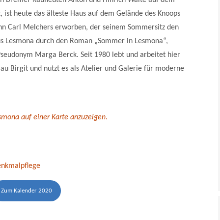
en Bremer Kaufleuten Anton und Hinrich Walte auf dem
 ist heute das älteste Haus auf dem Gelände des Knoops
n Carl Melchers erworben, der seinem Sommersitz den
s Lesmona durch den Roman „Sommer in Lesmona“,
seudonym Marga Berck. Seit 1980 lebt und arbeitet hier
au Birgit und nutzt es als Atelier und Galerie für moderne
smona auf einer Karte anzuzeigen.
enkmalpflege
Zum Kalender 2020