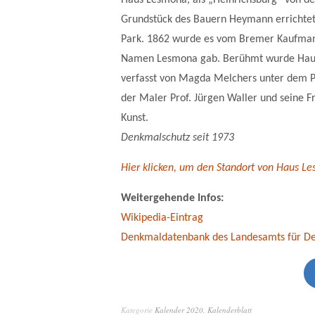
Haus Lesmona, als „Heinrichsburg“ von d
Grundstück des Bauern Heymann errichtet,
Park. 1862 wurde es vom Bremer Kaufman
Namen Lesmona gab. Berühmt wurde Hau
verfasst von Magda Melchers unter dem P
der Maler Prof. Jürgen Waller und seine Fr
Kunst.
Denkmalschutz seit 1973
Hier klicken, um den Standort von Haus Le
Weitergehende Infos:
Wikipedia-Eintrag
Denkmaldatenbank des Landesamts für D
Kategorie
Kalender 2020
,
Kalenderblatt