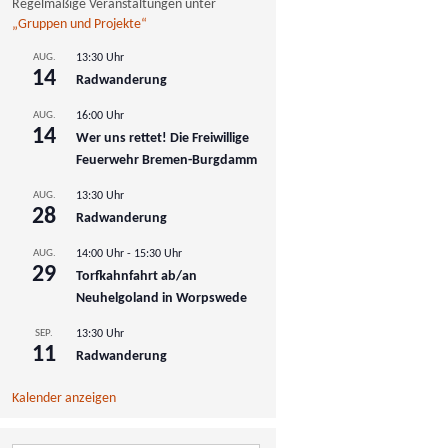
Regelmäßige Veranstaltungen unter
„Gruppen und Projekte“
AUG.
13:30 Uhr
14
Radwanderung
AUG.
16:00 Uhr
14
Wer uns rettet! Die Freiwillige
Feuerwehr Bremen-Burgdamm
AUG.
13:30 Uhr
28
Radwanderung
AUG.
14:00 Uhr
-
15:30 Uhr
29
Torfkahnfahrt ab/an
Neuhelgoland in Worpswede
SEP.
13:30 Uhr
11
Radwanderung
Kalender anzeigen