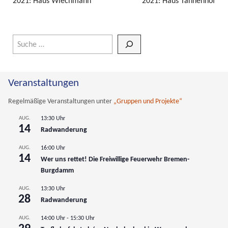
2021: Haus Wiechmann
2021: Haus Tannenhof
Wenn die Ergebnisse der automatischen Vervollständigung verfüg
Veranstaltungen
Regelmäßige Veranstaltungen unter
„Gruppen und Projekte“
AUG.
13:30 Uhr
14
Radwanderung
AUG.
16:00 Uhr
14
Wer uns rettet! Die Freiwillige Feuerwehr Bremen-
Burgdamm
AUG.
13:30 Uhr
28
Radwanderung
AUG.
14:00 Uhr
-
15:30 Uhr