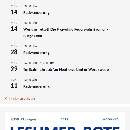
AUG.
13:30 Uhr
14
Radwanderung
AUG.
16:00 Uhr
14
Wer uns rettet! Die Freiwillige Feuerwehr Bremen-
Burgdamm
AUG.
13:30 Uhr
28
Radwanderung
AUG.
14:00 Uhr
-
15:30 Uhr
29
Torfkahnfahrt ab/an Neuhelgoland in Worpswede
SEP.
13:30 Uhr
11
Radwanderung
Kalender anzeigen