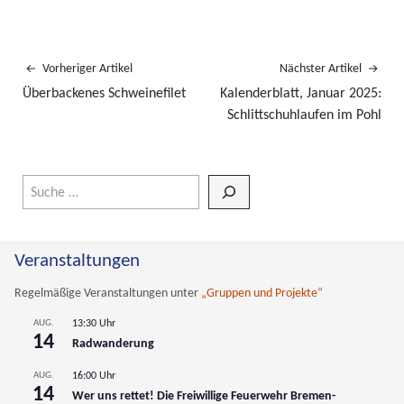
Vorheriger Artikel
Nächster Artikel
Überbackenes Schweinefilet
Kalenderblatt, Januar 2025:
Schlittschuhlaufen im Pohl
Wenn die Ergebnisse der automatischen Vervollständigung verfüg
Veranstaltungen
Regelmäßige Veranstaltungen unter
„Gruppen und Projekte“
AUG.
13:30 Uhr
14
Radwanderung
AUG.
16:00 Uhr
14
Wer uns rettet! Die Freiwillige Feuerwehr Bremen-