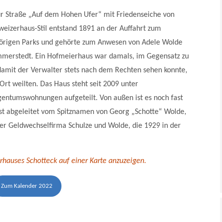
ur Straße „Auf dem Hohen Ufer“ mit Friedenseiche von
eizerhaus-Stil entstand 1891 an der Auffahrt zum
örigen Parks und gehörte zum Anwesen von Adele Wolde
mmerstedt. Ein Hofmeierhaus war damals, im Gegensatz zu
 damit der Verwalter stets nach dem Rechten sehen konnte,
rt weilten. Das Haus steht seit 2009 unter
gentumswohnungen aufgeteilt. Von außen ist es noch fast
ist abgeleitet vom Spitznamen von Georg „Schotte“ Wolde,
 der Geldwechselfirma Schulze und Wolde, die 1929 in der
rhauses Schotteck auf einer Karte anzuzeigen.
Zum Kalender 2022