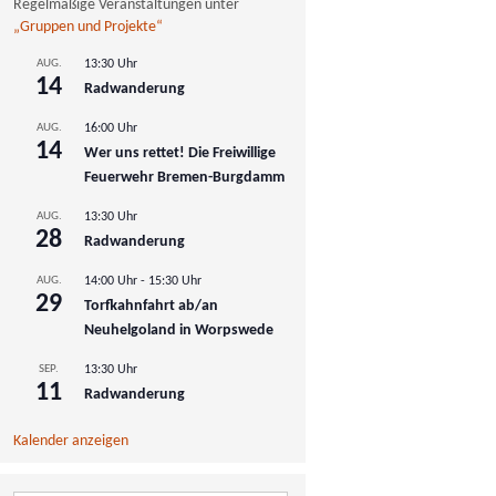
Regelmäßige Veranstaltungen unter
„Gruppen und Projekte“
AUG.
13:30 Uhr
14
Radwanderung
AUG.
16:00 Uhr
14
Wer uns rettet! Die Freiwillige
Feuerwehr Bremen-Burgdamm
AUG.
13:30 Uhr
28
Radwanderung
AUG.
14:00 Uhr
-
15:30 Uhr
29
Torfkahnfahrt ab/an
Neuhelgoland in Worpswede
SEP.
13:30 Uhr
11
Radwanderung
Kalender anzeigen